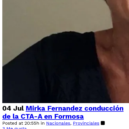
04 Jul
Mirka Fernandez conducción
de la CTA-A en Formosa
Posted at 20:55h
in
Nacionales
,
Provinciales
3
Me gusta