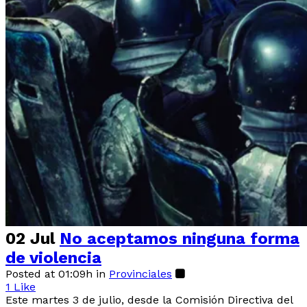
02 Jul
No aceptamos ninguna forma
de violencia
Posted at 01:09h
in
Provinciales
1
Like
Este martes 3 de julio, desde la Comisión Directiva del