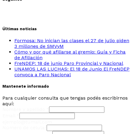
Últimas noticias
Formosa: No inician las clases el 27 de julio piden
3 millones de SMVyM
Cómo y por qué afiliarse al gremio: Guía y Ficha
de Afiliación
FreNDEP: 18 de junio Paro Provincial y Nacional
UNAMOS LAS LUCHAS: El 18 de Junio El FreNDEP
convoca a Paro Nacional
Mantenete informado
Para cualquier consulta que tengas podés escribirnos
aquí:
Nombre y apellido
*
Email
*
ejemplo@tumail.com
Número de celular