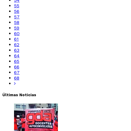
54
55
56
57
58
59
60
61
62
63
64
65
66
67
68
Últimas Noticias