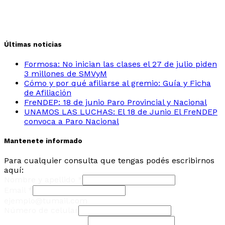
Últimas noticias
Formosa: No inician las clases el 27 de julio piden
3 millones de SMVyM
Cómo y por qué afiliarse al gremio: Guía y Ficha
de Afiliación
FreNDEP: 18 de junio Paro Provincial y Nacional
UNAMOS LAS LUCHAS: El 18 de Junio El FreNDEP
convoca a Paro Nacional
Mantenete informado
Para cualquier consulta que tengas podés escribirnos
aquí:
Nombre y apellido
*
Email
*
ejemplo@tumail.com
Número de celular