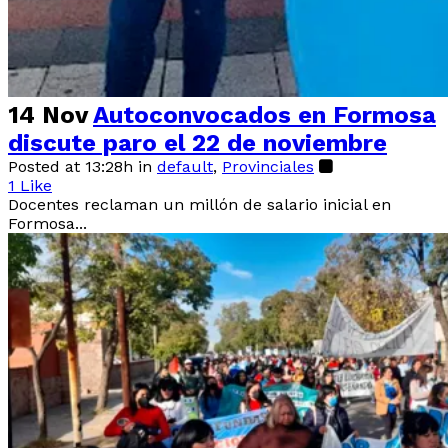
14 Nov
Autoconvocados en Formosa
discute paro el 22 de noviembre
Posted at 13:28h
in
default
,
Provinciales
1
Like
Docentes reclaman un millón de salario inicial en
Formosa...