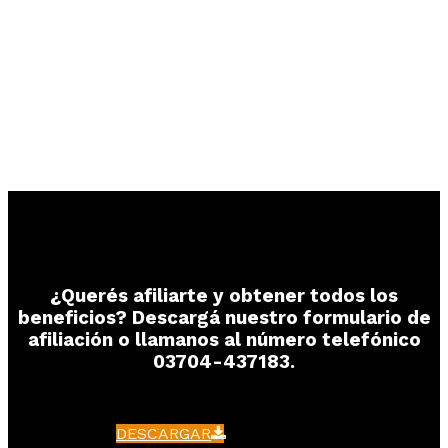
LA DIGNIDAD, LOS DERECHOS, LOS
RECLAMOS EN LA ACCION,
Y EN UNIDAD CON OTROS TRABAJADORES.
¿Querés afiliarte y obtener todos los
beneficios? Descargá nuestro formulario de
afiliación o llamanos al número telefónico
03704-437183.
DESCARGAR