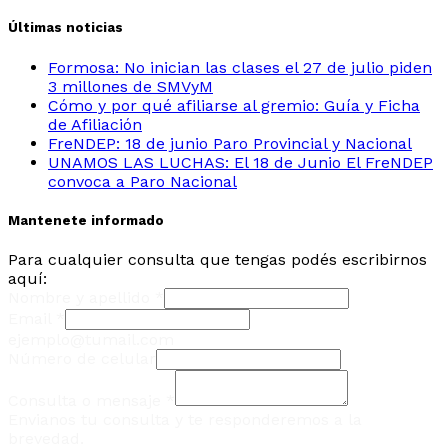
Últimas noticias
Formosa: No inician las clases el 27 de julio piden
3 millones de SMVyM
Cómo y por qué afiliarse al gremio: Guía y Ficha
de Afiliación
FreNDEP: 18 de junio Paro Provincial y Nacional
UNAMOS LAS LUCHAS: El 18 de Junio El FreNDEP
convoca a Paro Nacional
Mantenete informado
Para cualquier consulta que tengas podés escribirnos
aquí:
Nombre y apellido
*
Email
*
ejemplo@tumail.com
Número de celular
Consulta o mensaje
*
Envianos tu consulta y te responderemos a la
brevedad.