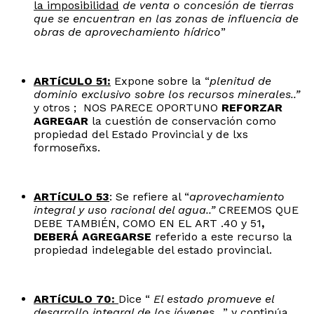
la imposibilidad
de venta o concesión de tierras
que se encuentran en las zonas de influencia de
obras de aprovechamiento hídrico
”
ARTíCULO 51:
Expone sobre la “
plenitud de
dominio exclusivo sobre los recursos minerales..”
y otros ; NOS PARECE OPORTUNO
REFORZAR
AGREGAR
la cuestión de conservación como
propiedad del Estado Provincial y de lxs
formoseñxs.
ARTíCULO 53
: Se refiere al “
aprovechamiento
integral y uso racional del agua..”
CREEMOS QUE
DEBE TAMBIÉN, COMO EN EL ART .40 y 51
,
DEBERÁ AGREGARSE
referido a este recurso la
propiedad indelegable del estado provincial.
ARTíCULO 70:
Dice “
El estado promueve el
desarrollo integral de los jóvenes
…” y continúa