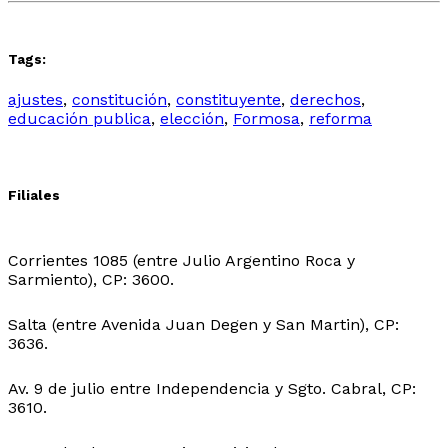
Tags:
ajustes
,
constitución
,
constituyente
,
derechos
,
educación publica
,
elección
,
Formosa
,
reforma
Filiales
Sede Central:
Corrientes 1085 (entre Julio Argentino Roca y
Sarmiento), CP: 3600.
Sede Ingeniero Juarez:
Salta (entre Avenida Juan Degen y San Martin), CP:
3636.
Sede Ibarreta:
Av. 9 de julio entre Independencia y Sgto. Cabral, CP:
3610.
Sede Belgrano: