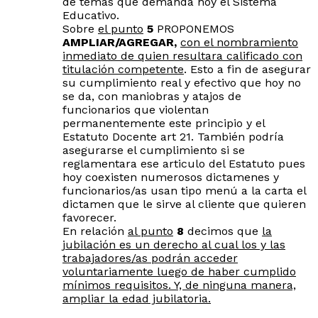
de temas que demanda hoy el Sistema
Educativo.
Sobre
el punto
5
PROPONEMOS
AMPLIAR/AGREGAR
,
con el nombramiento
inmediato de quien resultara calificado con
titulación competente
. Esto a fin de asegurar
su cumplimiento real y efectivo que hoy no
se da, con maniobras y atajos de
funcionarios que violentan
permanentemente este principio y el
Estatuto Docente art 21. También podría
asegurarse el cumplimiento si se
reglamentara ese articulo del Estatuto pues
hoy coexisten numerosos dictamenes y
funcionarios/as usan tipo menú a la carta el
dictamen que le sirve al cliente que quieren
favorecer.
En relación
al punto
8
decimos que
la
jubilación es un derecho al cual los y las
trabajadores/as podrán acceder
voluntariamente luego de haber cumplido
mínimos requisitos. Y, de ninguna manera,
ampliar la edad jubilatoria.