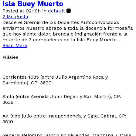
Isla Buey Muerto
Posted at 02:19h
in
default
2
Me gusta
Desde el Gremio de lxs Docentes Autoconvocadxs
enviamos nuestro abrazo a toda la docencia formoseña
que hoy siente dolor, bronca e indignación frente a la
muerte de 3 compañerxs de la Isla Buey Muerto....
Read More
Filiales
Sede Central:
Corrientes 1085 (entre Julio Argentino Roca y
Sarmiento), CP: 3600.
Sede Ingeniero Juarez:
Salta (entre Avenida Juan Degen y San Martin), CP:
3636.
Sede Ibarreta:
Av. 9 de julio entre Independencia y Sgto. Cabral, CP:
3610.
Sede Belgrano:
General Belgrano: Barrio 60 Viviendas, Manzana 7, Casa