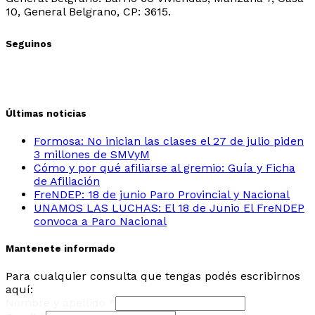
10, General Belgrano, CP: 3615.
Seguinos
Últimas noticias
Formosa: No inician las clases el 27 de julio piden
3 millones de SMVyM
Cómo y por qué afiliarse al gremio: Guía y Ficha
de Afiliación
FreNDEP: 18 de junio Paro Provincial y Nacional
UNAMOS LAS LUCHAS: El 18 de Junio El FreNDEP
convoca a Paro Nacional
Mantenete informado
Para cualquier consulta que tengas podés escribirnos
aquí:
Nombre y apellido
*