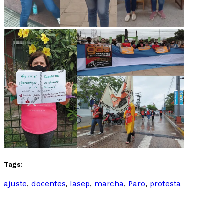
Tags:
ajuste
,
docentes
,
Iasep
,
marcha
,
Paro
,
protesta