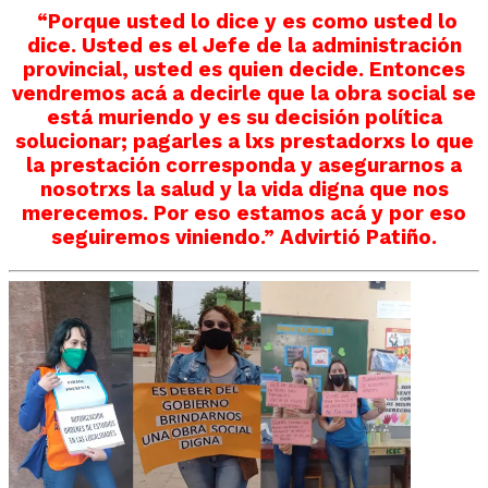
“Porque usted lo dice y es como usted lo
dice. Usted es el Jefe de la administración
provincial, usted es quien d
ecide. Entonces
vendremos acá a decirle que la obra social se
está muriendo y es su decisión política
solucionar; pagarles a lxs prestadorxs lo que
la prestación corresponda y asegurarnos a
nosotrxs la salud y la vida digna que nos
merecemos. Por eso estamos acá y por eso
seguiremos viniendo.” Advirtió Patiño.