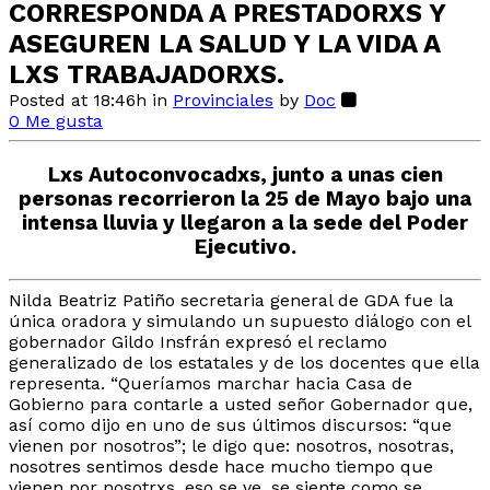
CORRESPONDA A PRESTADORXS Y
ASEGUREN LA SALUD Y LA VIDA A
LXS TRABAJADORXS.
Posted at 18:46h
in
Provinciales
by
Doc
0
Me gusta
Lxs Autoconvocadxs, junto a unas cien
personas recorrieron la 25 de Mayo bajo una
intensa lluvia y llegaron a la sede del Poder
Ejecutivo.
Nilda Beatriz Patiño secretaria general de GDA fue la
única oradora y simulando un supuesto diálogo con el
gobernador Gildo Insfrán expresó el reclamo
generalizado de los estatales y de los docentes que ella
representa. “Queríamos marchar hacia Casa de
Gobierno para contarle a usted señor Gobernador que,
así como dijo en uno de sus últimos discursos: “que
vienen por nosotros”; le digo que: nosotros, nosotras,
nosotres sentimos desde hace mucho tiempo que
vienen por nosotrxs, eso se ve, se siente como se