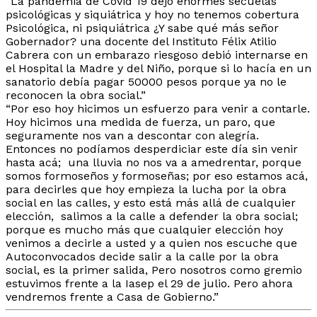
“La pandemia de Covid 19 dejó enormes secuelas
psicológicas y siquiátrica y hoy no tenemos cobertura
Psicológica, ni psiquiátrica ¿Y sabe qué más señor
Gobernador? una docente del Instituto Félix Atilio
Cabrera con un embarazo riesgoso debió internarse en
el Hospital la Madre y del Niño, porque si lo hacía en un
sanatorio debía pagar 50000 pesos porque ya no le
reconocen la obra social.”
“Por eso hoy hicimos un esfuerzo para venir a contarle.
Hoy hicimos una medida de fuerza, un paro, que
seguramente nos van a descontar con alegría.
Entonces no podíamos desperdiciar este día sin venir
hasta acá; una lluvia no nos va a amedrentar, porque
somos formoseños y formoseñas; por eso estamos acá,
para decirles que hoy empieza la lucha por la obra
social en las calles, y esto está más allá de cualquier
elección, salimos a la calle a defender la obra social;
porque es mucho más que cualquier elección hoy
venimos a decirle a usted y a quien nos escuche que
Autoconvocados decide salir a la calle por la obra
social, es la primer salida, Pero nosotros como gremio
estuvimos frente a la Iasep el 29 de julio. Pero ahora
vendremos frente a Casa de Gobierno.”