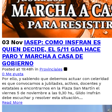
03 Nov
IASEP: COMO INSFRAN ES
QUIEN DECIDE, EL 5/11 GDA HACE
PARO Y MARCHA A CASA DE
GOBIERNO
Posted at 19:48h
in
Provinciales
0
Me gusta
Por ello, y sabiendo que debemos actuar con celeridad
es que convocamos a jubiladxs, activxs, docentes y
estatales a encontrarnos en la Plaza San Martín el
viernes 5 de noviembre a las 9,30 hs,. Gildo Insfrán
debe escuchar y resolver esta situación....
Read More