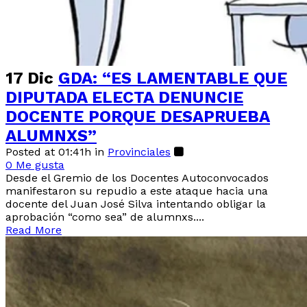
17 Dic
GDA: “ES LAMENTABLE QUE
DIPUTADA ELECTA DENUNCIE
DOCENTE PORQUE DESAPRUEBA
ALUMNXS”
Posted at 01:41h
in
Provinciales
0
Me gusta
Desde el Gremio de los Docentes Autoconvocados
manifestaron su repudio a este ataque hacia una
docente del Juan José Silva intentando obligar la
aprobación “como sea” de alumnxs....
Read More