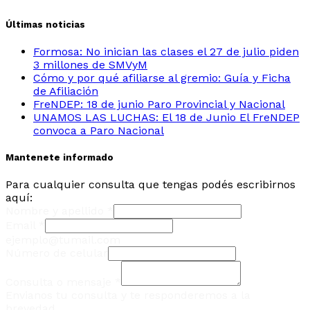
Últimas noticias
Formosa: No inician las clases el 27 de julio piden
3 millones de SMVyM
Cómo y por qué afiliarse al gremio: Guía y Ficha
de Afiliación
FreNDEP: 18 de junio Paro Provincial y Nacional
UNAMOS LAS LUCHAS: El 18 de Junio El FreNDEP
convoca a Paro Nacional
Mantenete informado
Para cualquier consulta que tengas podés escribirnos
aquí:
Nombre y apellido
*
Email
*
ejemplo@tumail.com
Número de celular
Consulta o mensaje
*
Envianos tu consulta y te responderemos a la
brevedad.