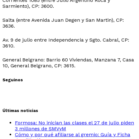
Corrientes 1085 (entre Julio Argentino Roca y
Sarmiento), CP: 3600.
Sede Ingeniero Juarez:
Salta (entre Avenida Juan Degen y San Martin), CP:
3636.
Sede Ibarreta:
Av. 9 de julio entre Independencia y Sgto. Cabral, CP:
3610.
Sede Belgrano:
General Belgrano: Barrio 60 Viviendas, Manzana 7, Casa
10, General Belgrano, CP: 3615.
Seguinos
Últimas noticias
Formosa: No inician las clases el 27 de julio piden
3 millones de SMVyM
Cómo y por qué afiliarse al gremio: Guía y Ficha