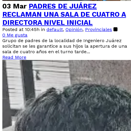
03 Mar
PADRES DE JUÁREZ
RECLAMAN UNA SALA DE CUATRO A
DIRECTORA NIVEL INICIAL
Posted at 10:45h
in
default
,
Opinión
,
Provinciales
0
Me gusta
Grupo de padres de la localidad de Ingeniero Juárez
solicitan se les garantice a sus hijos la apertura de una
sala de cuatro años en el turno tarde...
Read More