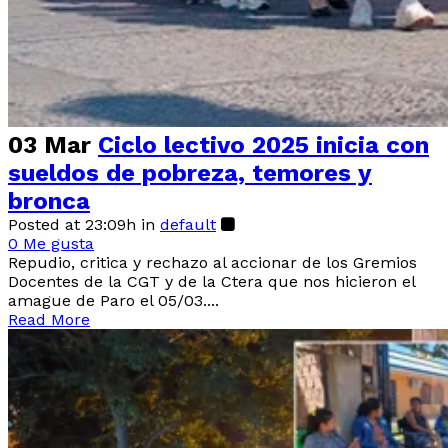
03 Mar
Ciclo lectivo 2025 inicia con
sueldos de pobreza, temores y
bronca
Posted at 23:09h
in
default
0
Me gusta
Repudio, critica y rechazo al accionar de los Gremios
Docentes de la CGT y de la Ctera que nos hicieron el
amague de Paro el 05/03....
Read More