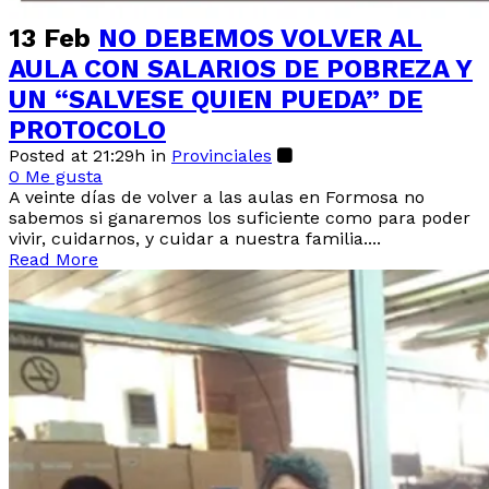
13 Feb
NO DEBEMOS VOLVER AL
AULA CON SALARIOS DE POBREZA Y
UN “SALVESE QUIEN PUEDA” DE
PROTOCOLO
Posted at 21:29h
in
Provinciales
0
Me gusta
A veinte días de volver a las aulas en Formosa no
sabemos si ganaremos los suficiente como para poder
vivir, cuidarnos, y cuidar a nuestra familia....
Read More