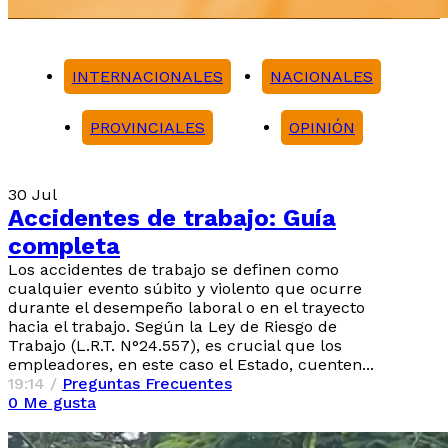
INTERNACIONALES
NACIONALES
PROVINCIALES
OPINIÓN
Noticias
30
Jul
Accidentes de trabajo: Guía
completa
Los accidentes de trabajo se definen como
cualquier evento súbito y violento que ocurre
durante el desempeño laboral o en el trayecto
hacia el trabajo. Según la Ley de Riesgo de
Trabajo (L.R.T. N°24.557), es crucial que los
empleadores, en este caso el Estado, cuenten...
19:14 /
Preguntas Frecuentes
0
Me gusta