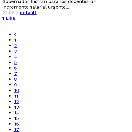
Gobernador Insfrán para los docentes un
incremento salarial urgente....
22:58 /
default
1
Like
1
2
3
4
5
6
7
8
9
10
11
12
13
14
15
16
17