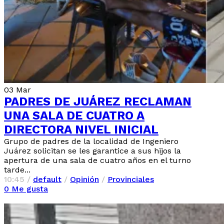
03
Mar
PADRES DE JUÁREZ RECLAMAN
UNA SALA DE CUATRO A
DIRECTORA NIVEL INICIAL
Grupo de padres de la localidad de Ingeniero
Juárez solicitan se les garantice a sus hijos la
apertura de una sala de cuatro años en el turno
tarde...
10:45 /
default
/
Opinión
/
Provinciales
0
Me gusta