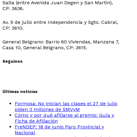
Salta (entre Avenida Juan Degen y San Martin),
CP: 3636.
Sede Ibarreta:
Av. 9 de julio entre Independencia y Sgto. Cabral,
CP: 3610.
Sede Belgrano:
General Belgrano: Barrio 60 Viviendas, Manzana 7,
Casa 10, General Belgrano, CP: 3615.
Seguinos
Últimas noticias
Formosa: No inician las clases el 27 de julio
piden 3 millones de SMVyM
Cómo y por qué afiliarse al gremio: Guía y
Ficha de Afiliación
FreNDEP: 18 de junio Paro Provincial y
Nacional