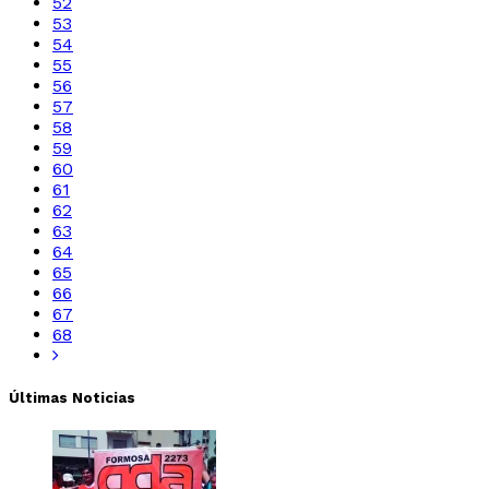
52
53
54
55
56
57
58
59
60
61
62
63
64
65
66
67
68
Últimas Noticias