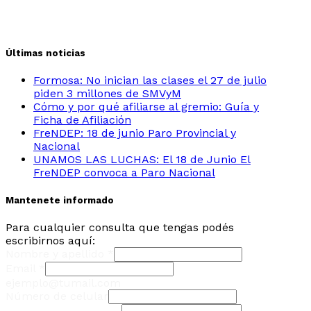
Últimas noticias
Formosa: No inician las clases el 27 de julio
piden 3 millones de SMVyM
Cómo y por qué afiliarse al gremio: Guía y
Ficha de Afiliación
FreNDEP: 18 de junio Paro Provincial y
Nacional
UNAMOS LAS LUCHAS: El 18 de Junio El
FreNDEP convoca a Paro Nacional
Mantenete informado
Para cualquier consulta que tengas podés
escribirnos aquí:
Nombre y apellido
*
Email
*
ejemplo@tumail.com
Número de celular