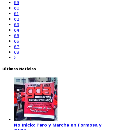
59
60
61
62
63
64
65
66
67
68
Últimas Noticias
No Inicio: Paro y Marcha en Formosa y