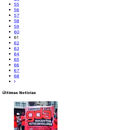
55
56
57
58
59
60
61
62
63
64
65
66
67
68
Últimas Noticias