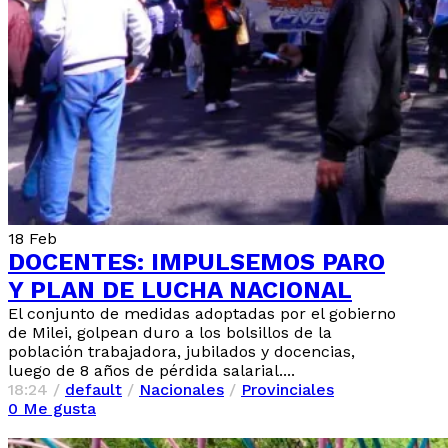
18
Feb
DOCENTES: IMPULSEMOS PARO
Y PLAN DE LUCHA NACIONAL
El conjunto de medidas adoptadas por el gobierno
de Milei, golpean duro a los bolsillos de la
población trabajadora, jubilados y docencias,
luego de 8 años de pérdida salarial....
18:24 /
default
/
Nacionales
/
Provinciales
0
Me gusta