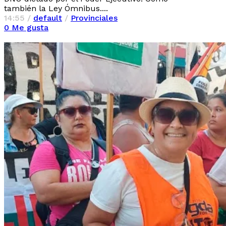
también la Ley Ómnibus....
14:55 /
default
/
Provinciales
0
Me gusta