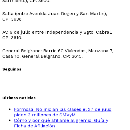
Sarmiento), CP: 3600.
Sede Ingeniero Juarez:
Salta (entre Avenida Juan Degen y San Martin),
CP: 3636.
Sede Ibarreta:
Av. 9 de julio entre Independencia y Sgto. Cabral,
CP: 3610.
Sede Belgrano:
General Belgrano: Barrio 60 Viviendas, Manzana 7,
Casa 10, General Belgrano, CP: 3615.
Seguinos
Últimas noticias
Formosa: No inician las clases el 27 de julio
piden 3 millones de SMVyM
Cómo y por qué afiliarse al gremio: Guía y
Ficha de Afiliación