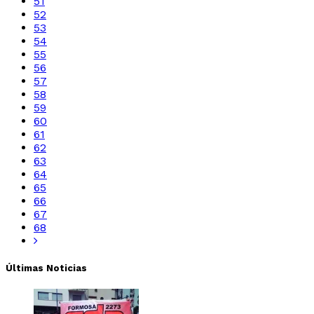
51
52
53
54
55
56
57
58
59
60
61
62
63
64
65
66
67
68
Últimas Noticias