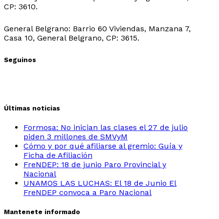
CP: 3610.
Sede Belgrano:
General Belgrano: Barrio 60 Viviendas, Manzana 7,
Casa 10, General Belgrano, CP: 3615.
Seguinos
Últimas noticias
Formosa: No inician las clases el 27 de julio
piden 3 millones de SMVyM
Cómo y por qué afiliarse al gremio: Guía y
Ficha de Afiliación
FreNDEP: 18 de junio Paro Provincial y
Nacional
UNAMOS LAS LUCHAS: El 18 de Junio El
FreNDEP convoca a Paro Nacional
Mantenete informado